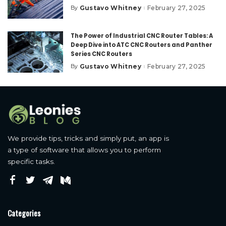
Gustavo Whitney
February 27, 2025
By
Posted
by
The Power of Industrial CNC Router Tables: A
Deep Dive into ATC CNC Routers and Panther
Series CNC Routers
Gustavo Whitney
February 27, 2025
By
Posted
by
We provide tips, tricks and simply put, an app is
a type of software that allows you to perform
specific tasks.
Categories