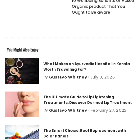
10 Wellbeing Benefits of Ackee
Organic product That You
Ought to Be aware
You Might Also Enjoy
What Makes an Ayurvedic Hospital in Kerala
Worth Travelling For?
Gustavo Whitney
July 9, 2026
By
Posted
by
The Ultimate Guide to Lip Lightening
Treatments: Discover Dermed Lip Treatment
Gustavo Whitney
February 27, 2025
By
Posted
by
The Smart Choice: Roof Replacement with
Solar Panels